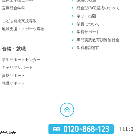
臨床工学技士学科
試験の種類
医療総合学科
総合型(AO)選抜のすべて
ネット出願
こども発達支援専攻
学費について
地域支援・スポーツ専攻
学費サポート
専門実践教育訓練給付金
学費相談窓口
資格・就職
学生サポートセンター
キャリアサポート
資格サポート
就職サポート
0120-868-123
TEL:0