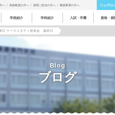
お問合
方へ
高校教員の方へ
採用ご担当の方へ
職員希望の方へ
学校紹介
学科紹介
入試・学費
資格・就
科】ケーススタディ発表会 最終日
Blog
ブログ