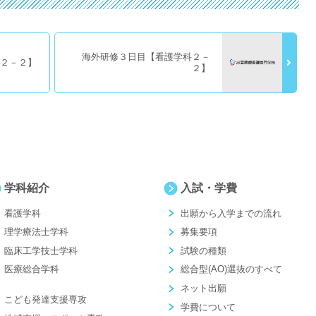
海外研修３日目【看護学科２－
科２－２】
２】
学科紹介
入試・学費
看護学科
出願から入学までの流れ
理学療法士学科
募集要項
臨床工学技士学科
試験の種類
医療総合学科
総合型(AO)選抜のすべて
ネット出願
こども発達支援専攻
学費について