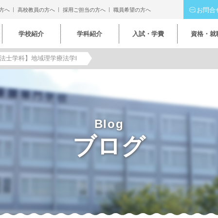
お問合
方へ
高校教員の方へ
採用ご担当の方へ
職員希望の方へ
学校紹介
学科紹介
入試・学費
資格・就
法士学科】地域理学療法学Ⅰ
Blog
ブログ