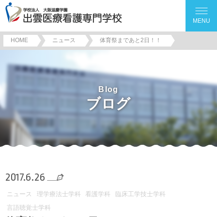
MENU
HOME
ニュース
体育祭まであと2日！！
Blog
ブログ
2017.6.26
ニュース
理学療法士学科
看護学科
臨床工学技士学科
言語聴覚士学科