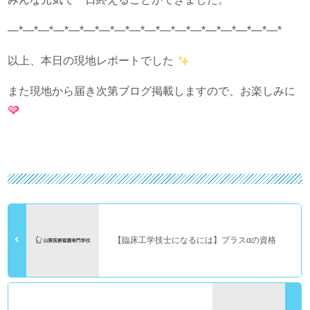
—*—*—*—*—*—*—*—*—*—*—*—*—*—*—*—*—*—*
以上、本日の現地レポートでした
また現地から届き次第ブログ掲載しますので、お楽しみに
【臨床工学技士になるには】プラスαの資格