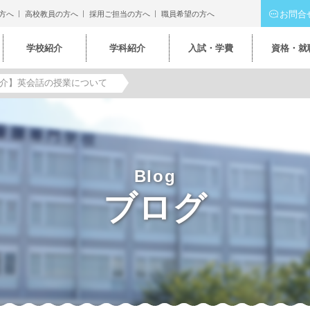
お問合
方へ
高校教員の方へ
採用ご担当の方へ
職員希望の方へ
学校紹介
学科紹介
入試・学費
資格・就
介】英会話の授業について
Blog
ブログ