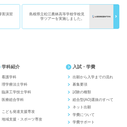
障害演習
島根県立松江農林高等学校学校見
学ツアーを実施しました。
学科紹介
入試・学費
看護学科
出願から入学までの流れ
理学療法士学科
募集要項
臨床工学技士学科
試験の種類
医療総合学科
総合型(AO)選抜のすべて
ネット出願
こども発達支援専攻
学費について
地域支援・スポーツ専攻
学費サポート