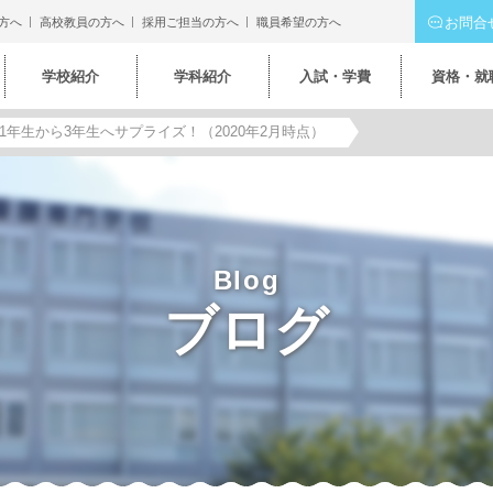
お問合
方へ
高校教員の方へ
採用ご担当の方へ
職員希望の方へ
学校紹介
学科紹介
入試・学費
資格・就
1年生から3年生へサプライズ！（2020年2月時点）
Blog
ブログ