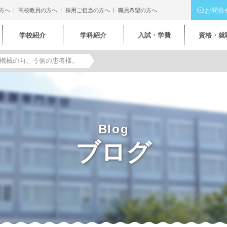
お問合
方へ
高校教員の方へ
採用ご担当の方へ
職員希望の方へ
学校紹介
学科紹介
入試・学費
資格・就
機械の向こう側の患者様。
Blog
ブログ