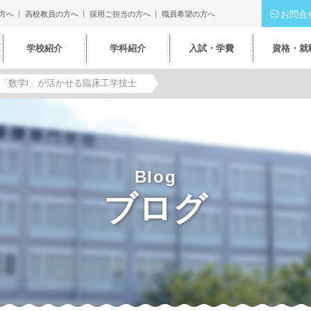
お問合
方へ
高校教員の方へ
採用ご担当の方へ
職員希望の方へ
学校紹介
学科紹介
入試・学費
資格・就
「数学Ⅰ」が活かせる臨床工学技士
Blog
ブログ