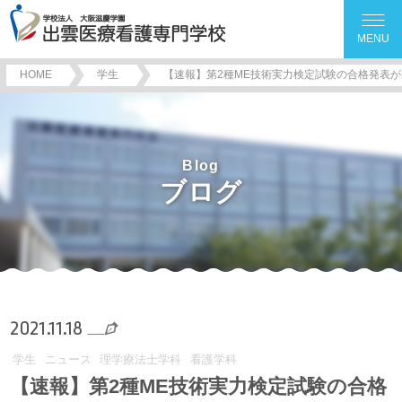
MENU
HOME
学生
【速報】第2種ME技術実力検定試験の合格発表
Blog
ブログ
2021.11.18
学生
ニュース
理学療法士学科
看護学科
【速報】第2種ME技術実力検定試験の合格