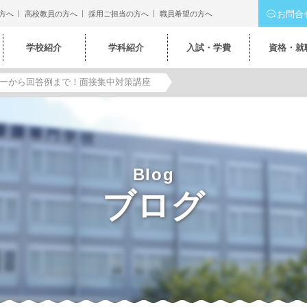
お問合
方へ
高校教員の方へ
採用ご担当の方へ
職員希望の方へ
学校紹介
学科紹介
入試・学費
資格・就
ーから回答例まで！面接集中対策講座
Blog
ブログ