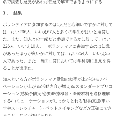
名で調査し意見があれば任意で解答できるようにする
3
． 結果
ボランティアに参加するのは1人だと心細いですかに対して
は、はい236人 いいえ67人と多くの学生がはいと返答し
た。また、知人との一緒だと参加できるかに対して、はい
226人 いいえ10人。 ボランティアに参加するのは知識
があったほうが良いかに対しては、はい254人 いいえ35
人であった。また、自由回答においては学科別に意見を得
ることが出来た。
知人といる方がボランティア活動の効率が上がる/モチベー
ベーションが上がる/活動内容が増える/スタンダードプリコ
ーション(感染予防)が必要/医療機器・医療材料を適格理解
する/コミュニケーションがしっかりとれる/移動支援(車い
すやストレッチャー)・ベットメイキングなどが正確にでき
ること などがあげられた。