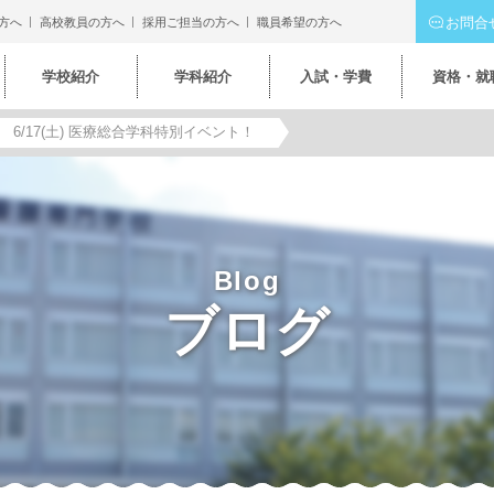
お問合
方へ
高校教員の方へ
採用ご担当の方へ
職員希望の方へ
学校紹介
学科紹介
入試・学費
資格・就
6/17(土) 医療総合学科特別イベント！
Blog
ブログ