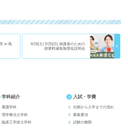
in 島
4/19(土) 5/25(日) 保護者のための
授業料減免無償化説明会
学科紹介
入試・学費
看護学科
出願から入学までの流れ
理学療法士学科
募集要項
臨床工学技士学科
試験の種類