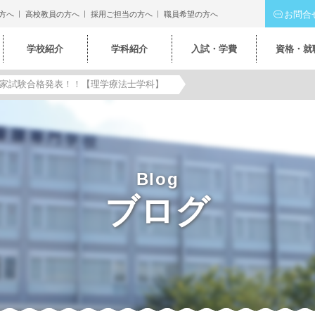
お問合
方へ
高校教員の方へ
採用ご担当の方へ
職員希望の方へ
学校紹介
学科紹介
入試・学費
資格・就
家試験合格発表！！【理学療法士学科】
Blog
ブログ