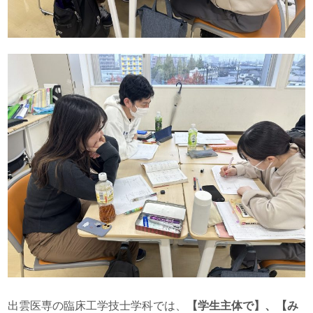
出雲医専の臨床工学技士学科では、
【学生主体で】、【み