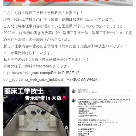
こんにちは！臨床工学技士学科教員の糸賀です！
現在、臨床工学技士の仕事（業務）範囲は加速的に広がっています。
こんなに毎年仕事内容が増えている医療職は珍しいのではないでしょうか。
2021年には医師の働き方改革に伴い臨床工学技士法（臨床工学技士について定
められた法律）の一部改正がおこなわれ、
新しい仕事内容を含めた告示研修（簡単に言うと臨床工学技士のアップデー
ト）が義務付けられています。
私も今年の3月に大阪へ告示研修を受けてきました！
研修の様子は学科Instagramをチェック☟
https://www.instagram.com/p/DHUmP-ISAE1/?
utm_source=ig_web_copy_link&igsh=MzRlODBiNWFlZA==