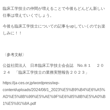
臨床工学技士の仲間が増えることで今後もどんどん新しい
仕事は増えていくでしょう。
今後も臨床工学技士についての記事をupしていくのでお楽
しみに！！
〈参考文献〉
公益社団法人 日本臨床工学技士会会誌 No.８１ ２０
２４ 「臨床工学技士の業務実態報告２０２３」
https://ja-ces.or.jp/wordpress/wp-
content/uploads/2024/08/1_2023%E5%B9%B4%E6%A5%
AD%E5%8B%99%E5%AE%9F%E6%85%8B%E5%A0%B
1%E5%91%8A.pdf