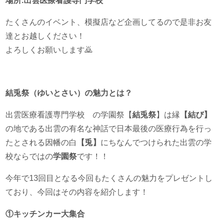
場所:出雲医療看護専門学校
たくさんのイベント、模擬店など企画してるので是非お友
達とお越しください！
よろしくお願いします🙇
結兎祭（ゆいとさい）の魅力とは？
出雲医療看護専門学校 の学園祭【
結兎祭
】は縁
【結び】
の地である出雲の有名な神話で日本最後の医療行為を行っ
たとされる因幡の白
【兎】
にちなんでつけられた出雲の学
校ならではの
学園祭
です！！
今年で13回目となる今回もたくさんの魅力をプレゼントし
ており、今回はその内容を紹介します！
①キッチンカー大集合