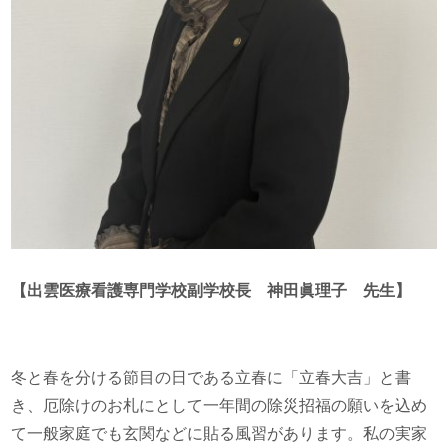
【出雲医療看護専門学校副学校長 神田眞理子 先生】
冬と春を分ける節目の日である立春に「立春大吉」と書
き、厄除けのお札にとして一年間の除災招福の願いを込め
て一般家庭でも玄関などに貼る風習があります。私の実家