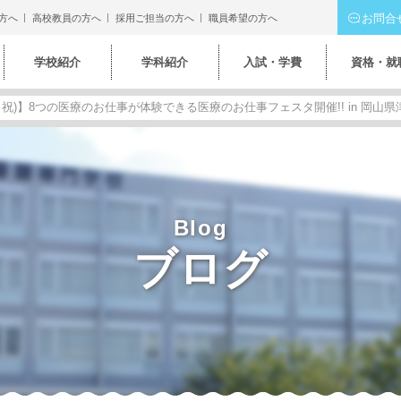
お問合
方へ
高校教員の方へ
採用ご担当の方へ
職員希望の方へ
学校紹介
学科紹介
入試・学費
資格・就
金・祝)】8つの医療のお仕事が体験できる医療のお仕事フェスタ開催!! in 岡山
Blog
ブログ