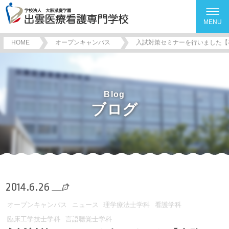
MENU
HOME
オープンキャンパス
入試対策セミナーを行いました【
Blog
ブログ
2014.6.26
オープンキャンパス
ニュース
理学療法士学科
看護学科
臨床工学技士学科
言語聴覚士学科