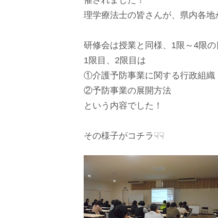
催されました！
理学療法士の皆さんが、県内各地
研修会は授業と同様、1限～4限
1限目、2限目は
①介護予防事業に関する行政組織
②予防事業の展開方法
という内容でした！
その様子がコチラ☟☟