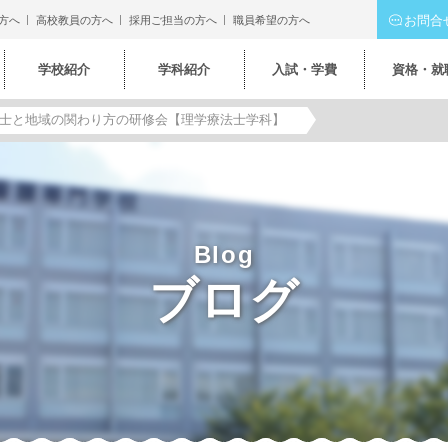
お問合
方へ
高校教員の方へ
採用ご担当の方へ
職員希望の方へ
学校紹介
学科紹介
入試・学費
資格・就
士と地域の関わり方の研修会【理学療法士学科】
Blog
ブログ