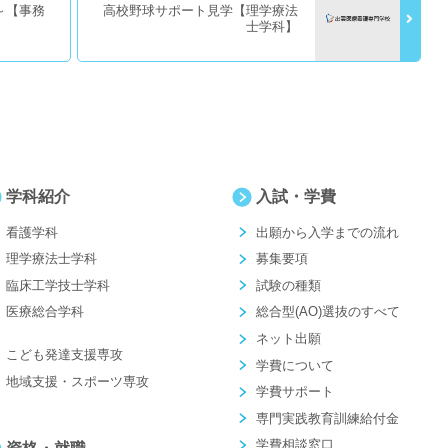
～【事務
高校野球サポート見学【理学療法
士学科】
学科紹介
入試・学費
看護学科
出願から入学までの流れ
理学療法士学科
募集要項
臨床工学技士学科
試験の種類
医療総合学科
総合型(AO)選抜のすべて
ネット出願
こども発達支援専攻
学費について
地域支援・スポーツ専攻
学費サポート
専門実践教育訓練給付金
学費相談窓口