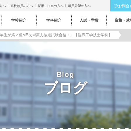
お問合
方へ
高校教員の方へ
採用ご担当の方へ
職員希望の方へ
学校紹介
学科紹介
入試・学費
資格・就
年生が第２種ME技術実力検定試験合格！！【臨床工学技士学科】
Blog
ブログ