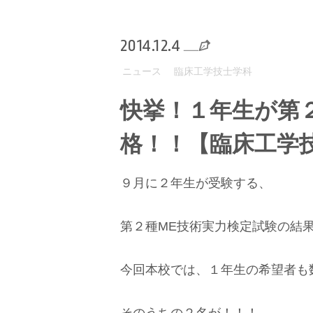
2014.12.4
ニュース
臨床工学技士学科
快挙！１年生が第
格！！【臨床工学
９月に２年生が受験する、
第２種ME技術実力検定試験の結
今回本校では、１年生の希望者も