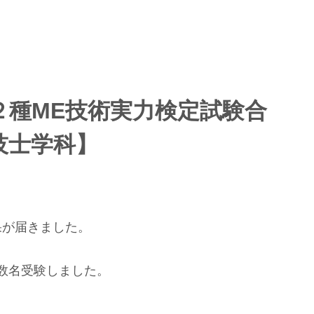
２種ME技術実力検定試験合
技士学科】
果が届きました。
数名受験しました。