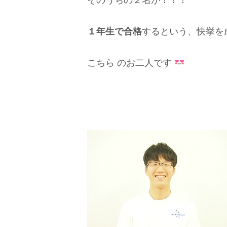
そのうちの２名が！！！
１年生で合格
するという、快挙を
こちら のお二人です