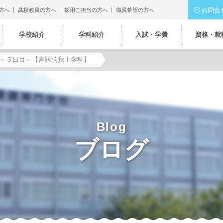
お問合
方へ
高校教員の方へ
採用ご担当の方へ
職員希望の方へ
学校紹介
学科紹介
入試・学費
資格・就
～３日目～【言語聴覚士学科】
Blog
ブログ