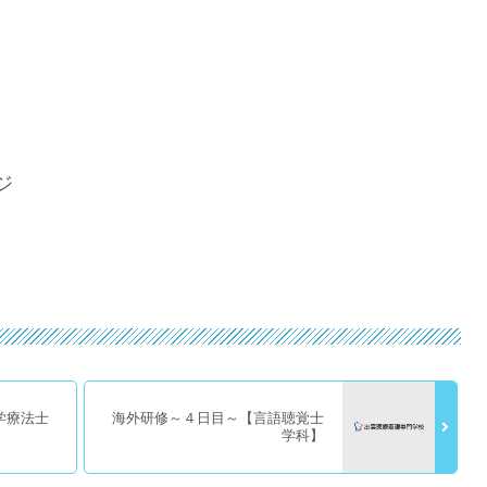
ジ
学療法士
海外研修～４日目～【言語聴覚士
学科】