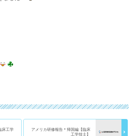
臨床工学
アメリカ研修報告＊帰国編【臨床
工学技士】