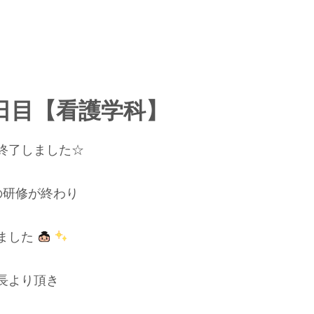
日目【看護学科】
終了しました☆
の研修が終わり
ました
長より頂き