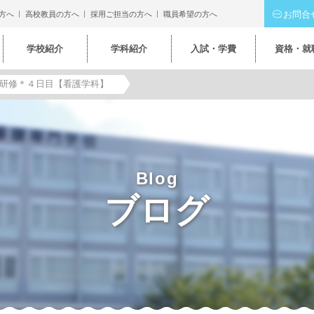
お問合
方へ
高校教員の方へ
採用ご担当の方へ
職員希望の方へ
学校紹介
学科紹介
入試・学費
資格・就
研修＊４日目【看護学科】
Blog
ブログ