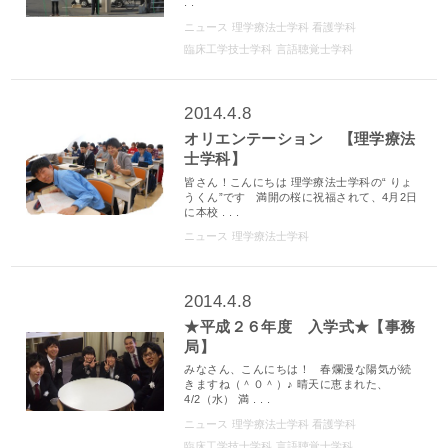
. .
ニュース
理学療法士学科
看護学科
臨床工学技士学科
言語聴覚士学科
2014.4.8
オリエンテーション 【理学療法
士学科】
皆さん！こんにちは 理学療法士学科の“ りょ
うくん”です 満開の桜に祝福されて、4月2日
に本校 . . .
ニュース
理学療法士学科
2014.4.8
★平成２６年度 入学式★【事務
局】
みなさん、こんにちは！ 春爛漫な陽気が続
きますね（＾０＾）♪ 晴天に恵まれた、
4/2（水） 満 . . .
ニュース
理学療法士学科
看護学科
臨床工学技士学科
言語聴覚士学科