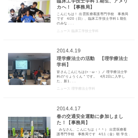
臨床工学技士学科１期生、アメリ
カへ！【事務局】
こんにちは！ 出雲医療看護専門学校 事務局
です 4/20（日）、臨床工学技士学科１期生
のみな . . .
ニュース
臨床工学技士学科
2014.4.19
理学療法士の活動 【理学療法士
学科】
皆さんこんにちは(=・ω・）ノ 理学療法士学
科の“りょうくん ” です。 4月2日に入学し
た、新1 . . .
ニュース
理学療法士学科
2014.4.17
春の交通安全運動に参加しまし
た！【事務局】
みなさん、こんにちは（＾＾） 出雲医療看
護専門学校 事務局です 4/11（金）朝 学生 .