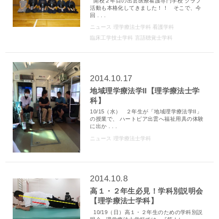
開校２年目の出雲医療看護専門学校 クラブ
活動も本格化してきました！！ そこで、今
回 . . .
ニュース
理学療法士学科
看護学科
臨床工学技士学科
言語聴覚士学科
2014.10.17
地域理学療法学Ⅱ【理学療法士学
科】
10/15（水） ２年生が「地域理学療法学Ⅱ」
の授業で、 ハートピア出雲へ福祉用具の体験
に出か . . .
ニュース
理学療法士学科
2014.10.8
高１・２年生必見！学科別説明会
【理学療法士学科】
10/19（日）高１・２年生のための学科別説