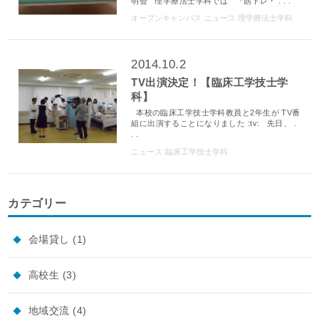
明会 理学療法士学科では 『筋トレ・ . . .
オープンキャンパス
ニュース
理学療法士学科
2014.10.2
TV出演決定！【臨床工学技士学
科】
本校の臨床工学技士学科教員と2年生が TV番
組に出演することになりました :tv: 先日、 .
. .
ニュース
臨床工学技士学科
カテゴリー
会場貸し
(1)
高校生
(3)
地域交流
(4)