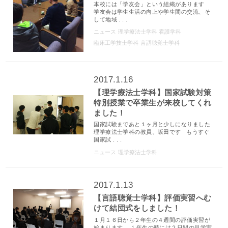
本校には「学友会」という組織があります
学友会は学生生活の向上や学生間の交流、そ
して地域 . . .
ニュース
理学療法士学科
看護学科
臨床工学技士学科
言語聴覚士学科
2017.1.16
【理学療法士学科】国家試験対策
特別授業で卒業生が来校してくれ
ました！
国家試験まであと１ヶ月と少しになりました
理学療法士学科の教員、坂田です もうすぐ
国家試 . . .
ニュース
理学療法士学科
2017.1.13
【言語聴覚士学科】評価実習へむ
けて結団式をしました！
１月１６日から２年生の４週間の評価実習が
始まります。 １年生の時には２日間の見学実