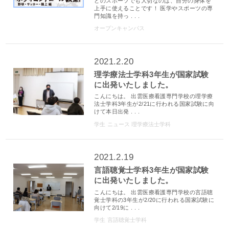
どのスポーツでも大切なのは、自分の身体を
上手に使えることです！ 医学やスポーツの専
門知識を持っ . . .
オープンキャンパス
2021.2.20
理学療法士学科3年生が国家試験
に出発いたしました。
こんにちは。 出雲医療看護専門学校の理学療
法士学科3年生が2/21に行われる国家試験に向
けて本日出発 . . .
学生
ニュース
理学療法士学科
2021.2.19
言語聴覚士学科3年生が国家試験
に出発いたしました。
こんにちは。 出雲医療看護専門学校の言語聴
覚士学科の3年生が2/20に行われる国家試験に
向けて2/19に . . .
学生
言語聴覚士学科