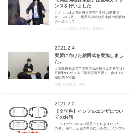
ンスを行いました
こんにちは出雲医療看護専門学校の伊藤で
す。 2/8（月）に開星高等学校探求部の部活動
の一環として「 . . .
ニュース
理学療法士学科
看護学科
2021.2.4
実習に向けた結団式を実施しまし
た。
出雲医療看護専門学校の言語聴覚士学科では2
月5日から始まる「臨床評価実習」に向けての
結団式を実施 . . .
学生
言語聴覚士学科
2021.2.2
【全学科】インフルエンザについ
てのお話
コロナウイルスの話題でもちきりだったこ
の冬。 例年、話題の中心にいるのは“インフル
. . .