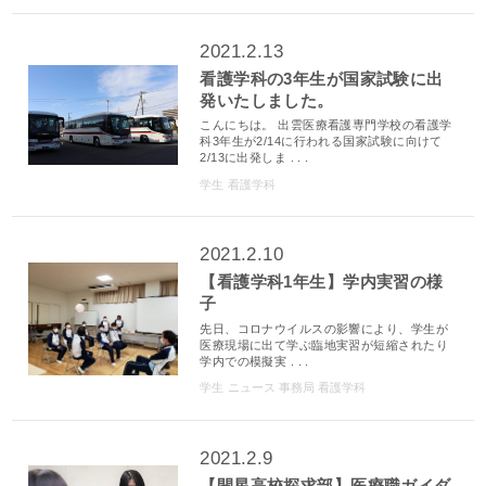
2021.2.13
看護学科の3年生が国家試験に出
発いたしました。
こんにちは。 出雲医療看護専門学校の看護学
科3年生が2/14に行われる国家試験に向けて
2/13に出発しま . . .
学生
看護学科
2021.2.10
【看護学科1年生】学内実習の様
子
先日、コロナウイルスの影響により、学生が
医療現場に出て学ぶ臨地実習が短縮されたり
学内での模擬実 . . .
学生
ニュース
事務局
看護学科
2021.2.9
【開星高校探求部】医療職ガイダ