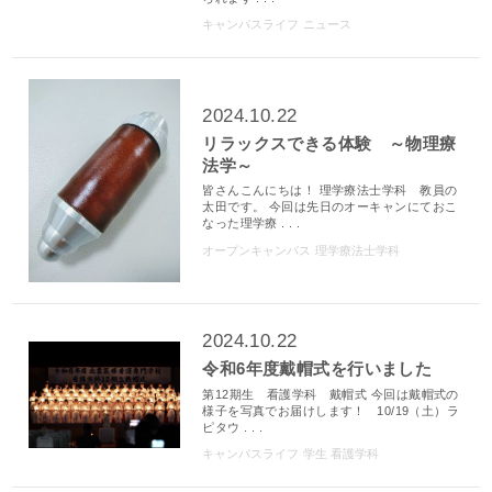
キャンパスライフ
ニュース
2024.10.22
リラックスできる体験 ～物理療
法学～
皆さんこんにちは！ 理学療法士学科 教員の
太田です。 今回は先日のオーキャンにておこ
なった理学療 . . .
オープンキャンパス
理学療法士学科
2024.10.22
令和6年度戴帽式を行いました
第12期生 看護学科 戴帽式 今回は戴帽式の
様子を写真でお届けします！ 10/19（土）ラ
ピタウ . . .
キャンパスライフ
学生
看護学科