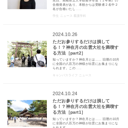
先日、島根県立大学助産学専攻（１年制）の
合格発表があり、本校からは受験者２名中２
名が合格いたし . . .
学生
ニュース
看護学科
2024.10.26
ただお参りするだけは損して
る！？神在月の出雲大社を満喫す
る方法［part2］
知っていますか？神在月とは…… 旧暦の10月
に全国の八百万の神様が出雲にお集まりにな
られます。この . . .
キャンパスライフ
ニュース
2024.10.24
ただお参りするだけは損して
る！？神在月の出雲大社を満喫す
る方法［part1］
知っていますか？神在月とは…… 旧暦の10月
に全国の八百万の神様が出雲にお集まりにな
られます . . .