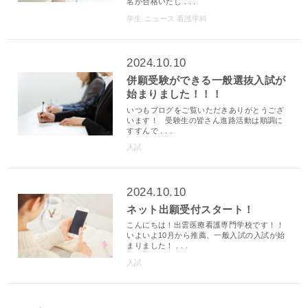
名が合格いたし . . .
学生
ニュース
看護学科
2024.10.10
併願受験ができる一般選抜入試が
始まりました！！！
いつもブログをご覧いただきありがとうござ
います！ 受験生の皆さん進路活動は順調に
すすんで . . .
入試
2024.10.10
ネット出願受付スタート！
こんにちは！出雲医療看護専門学校です！！
いよいよ10月から推薦、一般入試の入試が始
まりました！ . . .
入試