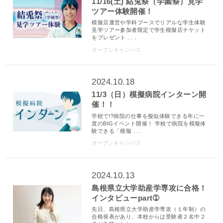
11/16(土) 結兎祭（学園祭）見学
ツアー体験開催！
模擬店運営や学科ブースでリアルな学生体験
見学ツアー参加者限定で学生模擬店チケット
をプレゼント . . .
オープンキャンパス
2024.10.18
11/3（日）模擬病院インターン開
催！！
学校で!?病院の仕事を擬似体験できる年に一
度のBIGイベント開催！ 学校で病院を模擬体
験できる「模擬 . . .
オープンキャンパス
2024.10.13
島根県立大学助産学専攻に合格！
インタビューpart➀
先日、島根県立大学助産学専攻（１年制）の
合格発表があり、本校からは受験者２名中２