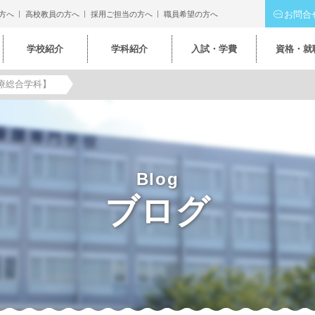
お問合
方へ
高校教員の方へ
採用ご担当の方へ
職員希望の方へ
学校紹介
学科紹介
入試・学費
資格・就
療総合学科】
Blog
ブログ