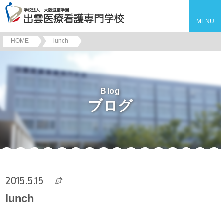
MENU
HOME
lunch
Blog
ブログ
2015.5.15
lunch