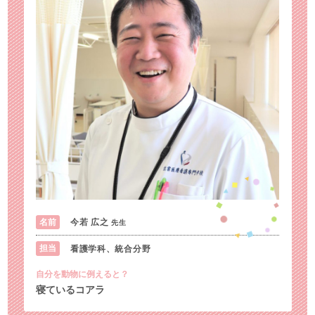
今若 広之
名前
先生
看護学科、統合分野
担当
自分を動物に例えると？
寝ているコアラ