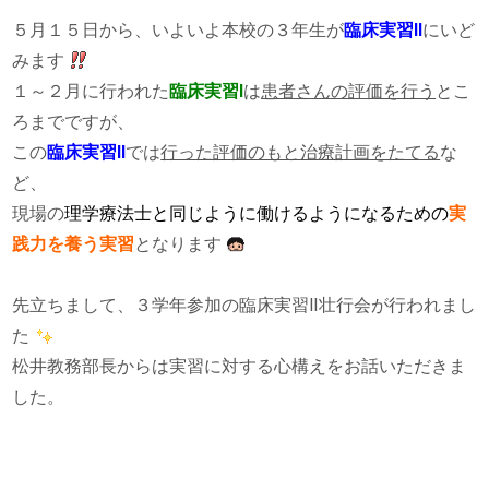
５月１５日から、いよいよ本校の３年生が
臨床実習Ⅱ
にいど
みます
１～２月に行われた
臨床実習Ⅰ
は
患者さんの評価を行う
とこ
ろまでですが、
この
臨床実習Ⅱ
では
行った評価のもと治療計画をたてる
な
ど、
現場の
理学療法士と同じように働けるようになるための
実
践力を養う実習
となります
先立ちまして、３学年参加の臨床実習Ⅱ壮行会が行われまし
た
松井教務部長からは実習に対する心構えをお話いただきま
した。