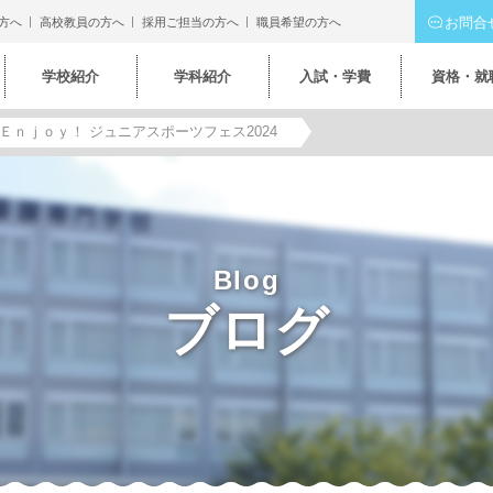
お問合
方へ
高校教員の方へ
採用ご担当の方へ
職員希望の方へ
学校紹介
学科紹介
入試・学費
資格・就
Ｅｎｊｏｙ！ ジュニアスポーツフェス2024
Blog
ブログ