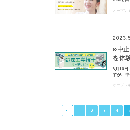
オープン
2023.
※中
を体験
6月10
すが、申込
オープン
<
1
2
3
4