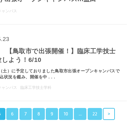
キャンパス
5.23
止 【鳥取市で出張開催！】臨床工学技士
しよう！6/10
日（土）に予定しておりました鳥取市出張オープンキャンパスで
状況を鑑み、開催を中 . . .
キャンパス
臨床工学技士学科
5
6
7
8
9
10
…
22
>