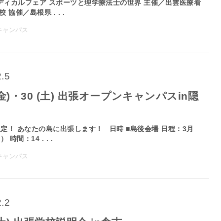
ィカルフェア スポーツと理学療法士の世界 主催／出雲医療看
 協催／島根県 . . .
キャンパス
2.5
9(金)・30 (土) 出張オープンキャンパスin隠
定！ あなたの島に出張します！ 日時 ■島後会場 日程：3月
 時間：14 . . .
キャンパス
2.2