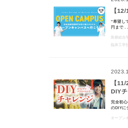
【12
“希望し
円まで . .
医療総合
臨床工学
2023.
【11
DIY
完全初心
のDIYに
オープン