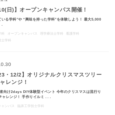
/10(日)】オープンキャンパス開催！
ている学科”や “興味を持った学科”を体験しよう！ 最大5,000
 .
学科
オープンキャンパス
理学療法士学科
看護学科
技士学科
10.30
/23・12/2】オリジナルクリスマスツリー
チャレンジ！
者向け2days DIY体験型イベント 今年のクリスマスは流行り
チャレンジ！ 手作りイルミ . . .
キャンパス
臨床工学技士学科