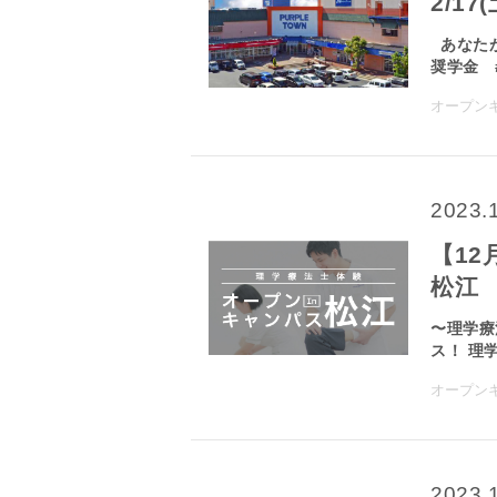
2/1
あなたが
奨学金 #
オープン
2023.
【12
松江
〜理学療
ス！ 理学
オープン
2023.