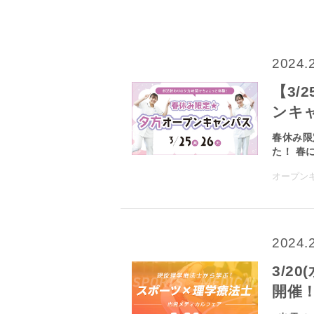
2024.
【3/
ンキ
春休み限
た！ 春に
オープン
2024.
3/2
開催