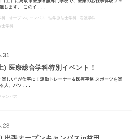
日（土）に鳥取市医療看護専門学校で、医療のお仕事体験フェ
します。 このイ . . .
学科
オープンキャンパス
理学療法士学科
看護学科
技士学科
5.31
7(土) 医療総合学科特別イベント！
“楽しい”が仕事に！運動トレーナー＆医療事務 スポーツを楽
人、パソ . . .
キャンパス
5.23
(日) 出張オープンキャンパスin益田