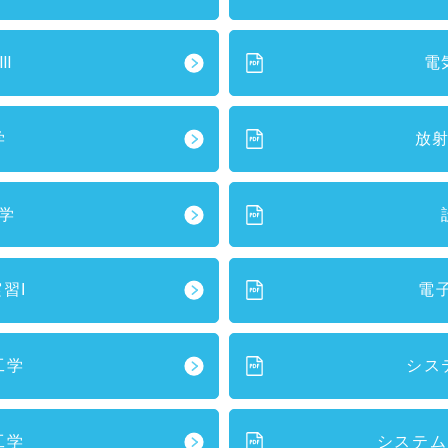
Ⅲ
電
学
放
学
習I
電
工学
シス
工学
システム