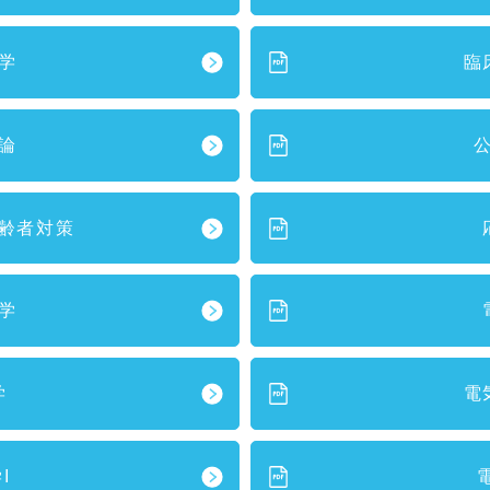
学
臨
論
齢者対策
学
学
電
I