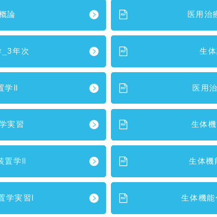
概論
医用治
_3年次
生体
置学Ⅱ
医用
学実習
生体機
装置学Ⅱ
生体機
置学実習I
生体機能