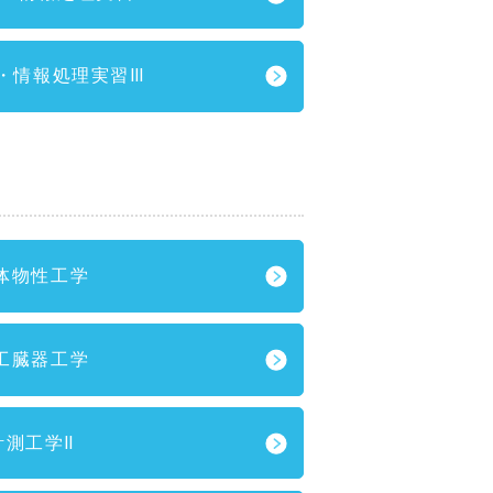
・情報処理実習Ⅲ
体物性工学
工臓器工学
計測工学Ⅱ