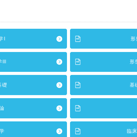
学I
形
学Ⅲ
形
基礎
基
論
学
臨