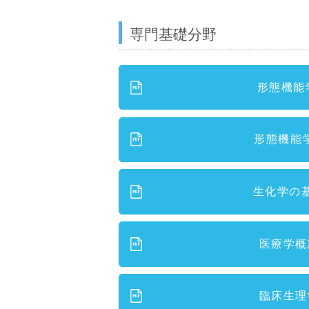
専門基礎分野
形態機能
形態機能
生化学の
医療学概
臨床生理