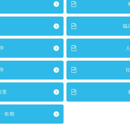
臨
学
学
制度
・前期