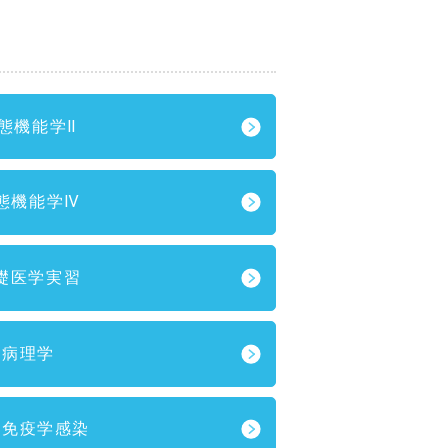
態機能学Ⅱ
態機能学Ⅳ
礎医学実習
病理学
床免疫学感染