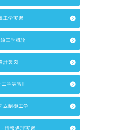
気工学実習
射線工学概論
設計製図
子工学実習Ⅱ
テム制御工学
・情報処理実習I