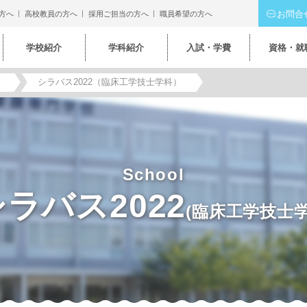
お問合
方へ
高校教員の方へ
採用ご担当の方へ
職員希望の方へ
学校紹介
学科紹介
入試・学費
資格・就
シラバス2022（臨床工学技士学科）
School
ラバス2022
(臨床工学技士学