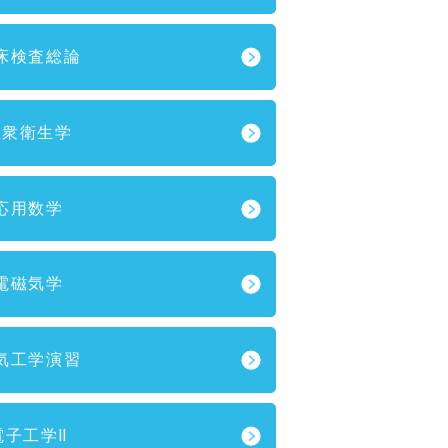
床検査総論
公衆衛生学
応用数学
電磁気学
気工学演習
電子工学Ⅱ