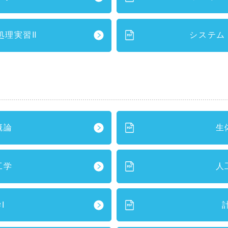
処理実習Ⅱ
システム
概論
生
工学
人
I