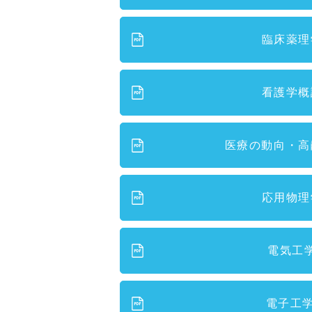
臨床薬理
看護学概
医療の動向・高
応用物理
電気工
電子工学