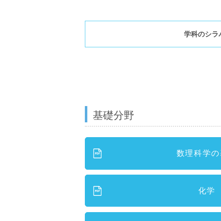
学科のシラ
基礎分野
数理科学の
化学